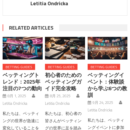
Letitia Ondricka
RELATED ARTICLES
BETTING GUIDES
BETTING GUIDES
BETTING GUIDES
ベッティングト
初心者のための
ベッティングイ
レンド：2025年
ベッティングガ
ベント：体験談
注目の7つの動向
イド完全攻略
から学ぶ6つの教
訓
8月 1, 2025
8月 25, 2025
9月 24, 2025
Letitia Ondricka
Letitia Ondricka
Letitia Ondricka
私たちは、ベッティ
私たちは、初心者の
私たちは、ベッティ
ングの世界が急速に
皆さんがベッティン
ングイベントに参加
変化していることを
グの世界に足を踏み