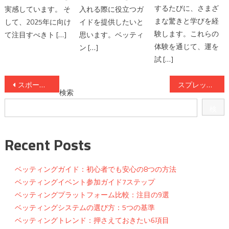
するたびに、さまざ
実感しています。 そ
入れる際に役立つガ
まな驚きと学びを経
して、2025年に向け
イドを提供したいと
験します。これらの
て注目すべきト […]
思います。ベッティ
体験を通じて、運を
ン […]
試 […]
投
スポーツのスプレッドベッティングを理解する方法
スプレッドベットの始め方と成功するためのポイント
検索
稿
検
ナ
索
ビ
Recent Posts
ゲ
ベッティングガイド：初心者でも安心の8つの方法
ー
ベッティングイベント参加ガイド7ステップ
ベッティングプラットフォーム比較：注目の9選
シ
ベッティングシステムの選び方：5つの基準
ョ
ベッティングトレンド：押さえておきたい6項目