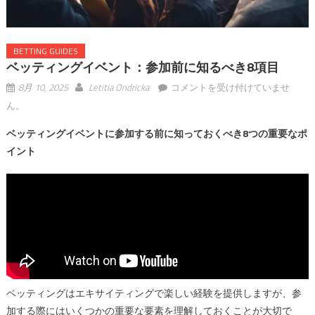
BETTING GUIDES
ベッティングイベント：参加前に知るべき8項目
ベ
8月 10, 2025
Letitia Ondricka
コメントを受け付けていませ
ッ
ん。
テ
ベッティングイベントに参加する前に知っておくべき8つの重要なポ
ィ
ン
イント
グ
イ
ベ
ン
ト：
参
加
前
ベッティングはエキサイティングで楽しい経験を提供しますが、参
に
加する際にはいくつかの重要な要素を理解しておくことが大切で
知