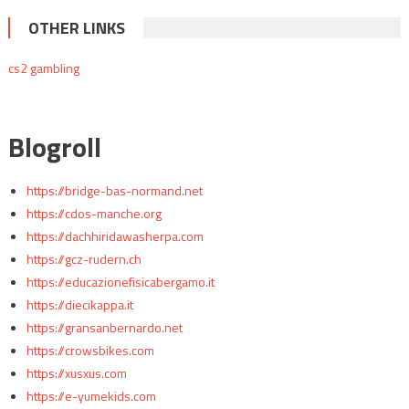
OTHER LINKS
cs2 gambling
Blogroll
https://bridge-bas-normand.net
https://cdos-manche.org
https://dachhiridawasherpa.com
https://gcz-rudern.ch
https://educazionefisicabergamo.it
https://diecikappa.it
https://gransanbernardo.net
https://crowsbikes.com
https://xusxus.com
https://e-yumekids.com