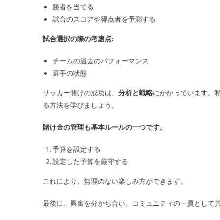
勝者を当てる
試合のスコアや得点者を予測する
試合選択の際の考慮点:
チームの過去のパフォーマンス
選手の状態
サッカー賭けの成功は、
分析と戦略
にかかっています。
る方法を学びましょう。
賭け金の管理も基本ルールの一つです。
予算を設定する
設定した予算を厳守する
これにより、無理のない楽しみ方ができます。
最後に、興奮を分かち合い、コミュニティの一員として