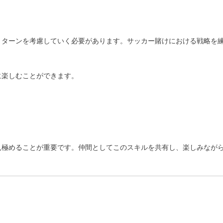
リターンを考慮していく必要があります。サッカー賭けにおける戦略を
に楽しむことができます。
見極めることが重要です。仲間としてこのスキルを共有し、楽しみなが