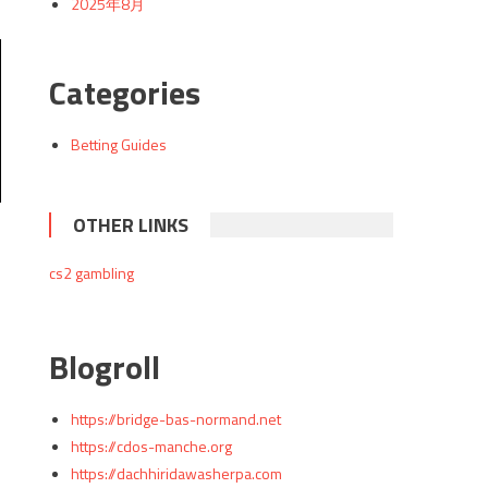
2025年8月
Categories
Betting Guides
OTHER LINKS
cs2 gambling
Blogroll
https://bridge-bas-normand.net
https://cdos-manche.org
https://dachhiridawasherpa.com