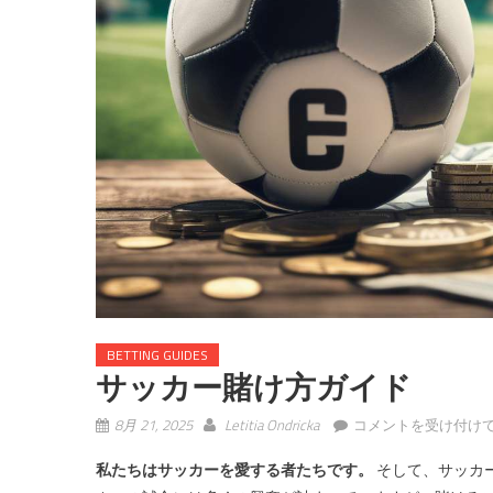
BETTING GUIDES
サッカー賭け方ガイド
サ
8月 21, 2025
Letitia Ondricka
コメントを受け付け
ッ
私たちはサッカーを愛する者たちです。
そして、サッカ
カ