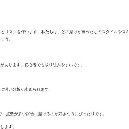
略とリスクを伴います。私たちは、どの賭けが自分たちのスタイルやス
しょう。
気があります。初心者でも取り組みやすいです。
らに深い分析が求められます。
法で、点数が多い試合に賭けるのが好きな方にぴったりです。
測します。