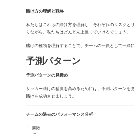
賭け方の理解と戦略
私たちはこれらの賭け方を理解し、それぞれのリスクと
りながら、私たちはどんどん上達していけるでしょう。
賭けの種類を理解することで、チームの一員として一緒
予測パターン
予測パターンの見極め
サッカー賭けの精度を高めるためには、予測パターンを
賭けを成功させましょう。
チームの過去のパフォーマンス分析
勝敗