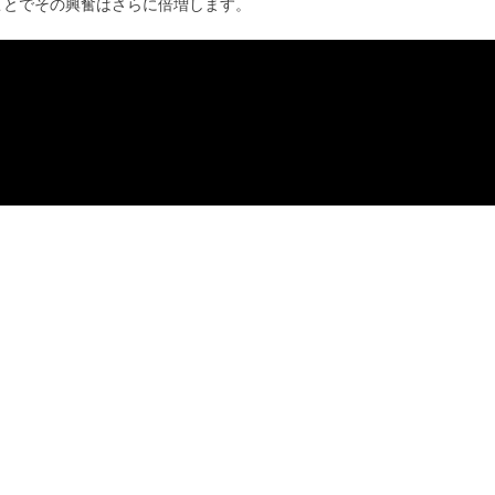
ことでその興奮はさらに倍増します。