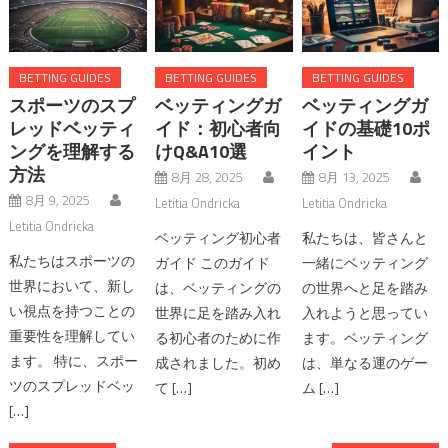
BETTING GUIDES
BETTING GUIDES
BETTING GUIDES
スポーツのスプ
ベッティングガ
ベッティングガ
レッドベッティ
イド：初心者向
イドの基礎10ポ
ングを理解する
けQ&A10選
イント
方法
8月 28, 2025
8月 13, 2025
8月 9, 2025
Letitia Ondricka
Letitia Ondricka
Letitia Ondricka
ベッティング初心者
私たちは、皆さんと
私たちはスポーツの
ガイド このガイド
一緒にベッティング
世界において、新し
は、ベッティングの
の世界へと足を踏み
い視点を持つことの
世界に足を踏み入れ
入れようと思ってい
重要性を理解してい
る初心者のために作
ます。ベッティング
ます。 特に、スポー
成されました。初め
は、単なる運のゲー
ツのスプレッドベッ
て […]
ム […]
[…]