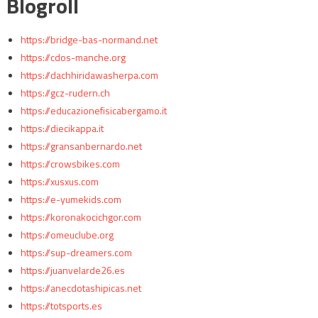
Blogroll
https://bridge-bas-normand.net
https://cdos-manche.org
https://dachhiridawasherpa.com
https://gcz-rudern.ch
https://educazionefisicabergamo.it
https://diecikappa.it
https://gransanbernardo.net
https://crowsbikes.com
https://xusxus.com
https://e-yumekids.com
https://koronakocichgor.com
https://omeuclube.org
https://sup-dreamers.com
https://juanvelarde26.es
https://anecdotashipicas.net
https://totsports.es