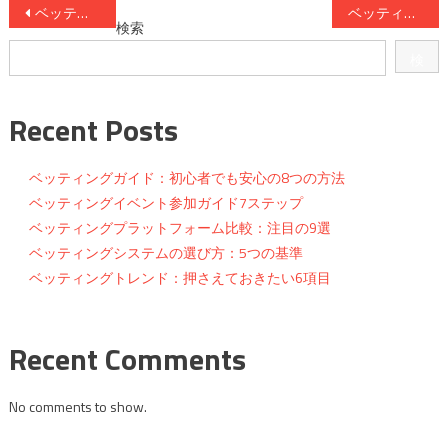
投
ベッティングプラットフォーム最新事情7つ
ベッティングガイドの活用法8パターン
検索
稿
検
ナ
索
ビ
Recent Posts
ゲ
ベッティングガイド：初心者でも安心の8つの方法
ー
ベッティングイベント参加ガイド7ステップ
ベッティングプラットフォーム比較：注目の9選
シ
ベッティングシステムの選び方：5つの基準
ョ
ベッティングトレンド：押さえておきたい6項目
ン
Recent Comments
No comments to show.