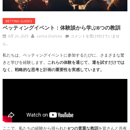
BETTING GUIDES
ベッティングイベント：体験談から学ぶ6つの教訓
ベ
9月 24, 2025
Letitia Ondricka
コメントを受け付けていませ
ッ
ん。
テ
私たちは、ベッティングイベントに参加するたびに、さまざまな驚
ィ
ン
きと学びを経験します。
これらの体験を通じて、運を試すだけでは
グ
なく、戦略的な思考と計画の重要性を実感しています。
イ
ベ
ン
ト：
体
験
談
か
ここで、私たちの経験から得られた
6つの貴重な教訓
を皆さんと共有
ら